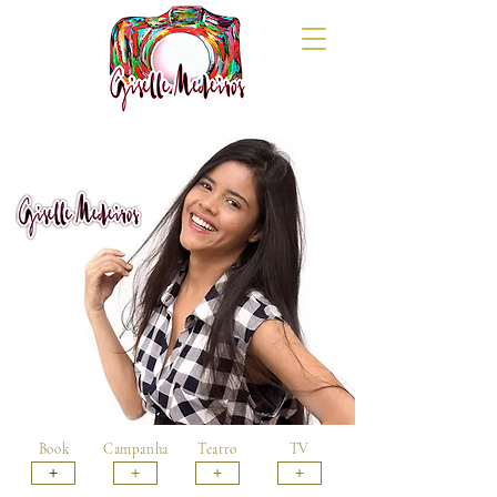
Book
Campanha
Teatro
TV
+
+
+
+