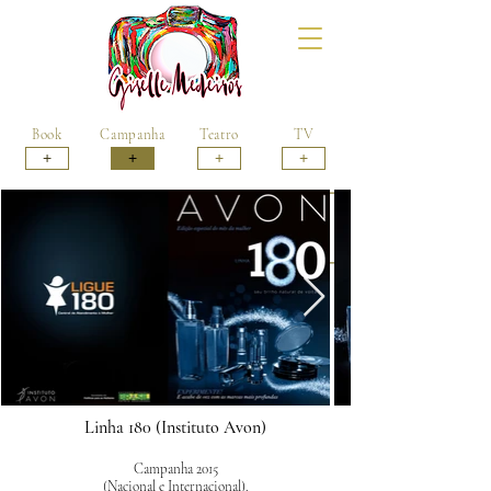
Book
Campanha
Teatro
TV
+
+
+
+
Linha 180 (Instituto Avon)
Campanha 2015
(Nacional e Internacional).