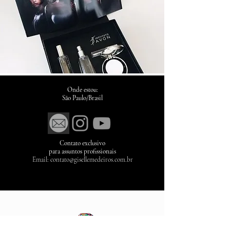
Onde estou:
São Paulo/Brasil
Contato exclusivo
para assuntos profissionais
Email:
contato@gisellemedeiros.com.br