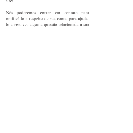
site?
Nós poderemos entrar em contato para
notificá-lo a respeito de sua conta, para ajudá-
lo a resolver alguma questão relacionada a sua
conta, para solucionar uma disputa de
pagamento, para coletar taxas ou dívidas, para
pesquisas ou questionários, para novidades
sobre nossa empresa ou para qualquer outro
motivo que seja necessário revisar o nosso
contrato, de acordo com as leis locais. Para isso,
poderemos entrar em contato via email,
telefone, mensagens de texto e correio.
Como os visitantes do site podem retirar seu
consentimento?
Caso você não queira mais que seja possível
coletar as suas informações pessoais, por favor
entre em contato nos enviando uma mensagem
para
contato@gisellemedeiros.com.br
.
Atualizações da Política de Privacidade